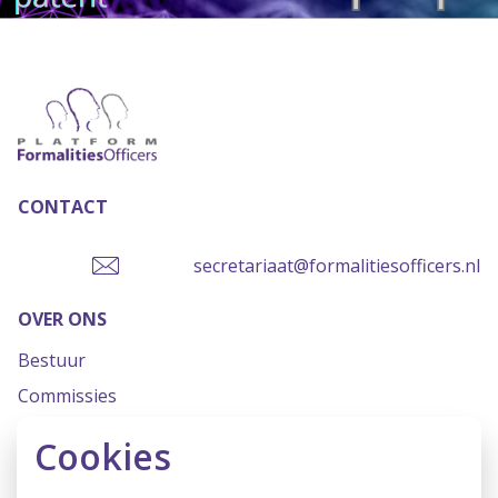
CONTACT
secretariaat@formalitiesofficers.nl
OVER ONS
Bestuur
Commissies
Missie & Visie
Cookies
Statuten